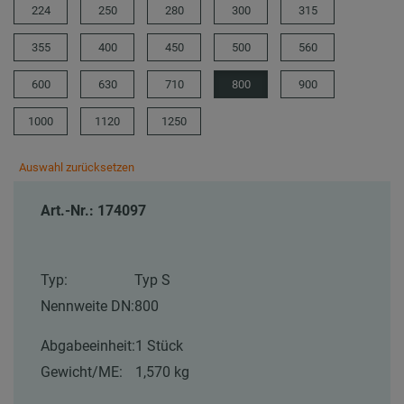
224
250
280
300
315
355
400
450
500
560
600
630
710
800
900
1000
1120
1250
Auswahl zurücksetzen
Art.-Nr.: 174097
Typ:
Typ S
Nennweite DN:
800
Abgabeeinheit:
1 Stück
Gewicht/ME:
1,570 kg