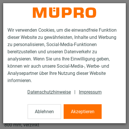
Kontakt
Wir verwenden Cookies, um die einwandfreie Funktion
dieser Website zu gewährleisten, Inhalte und Werbung
zu personalisieren, Social-Media-Funktionen
bereitzustellen und unseren Datenverkehr zu
analysieren. Wenn Sie uns Ihre Einwilligung geben,
Produkte
Befestigungstechnik
Lüftungsbefestigung
können wir auch unsere Social-Media-, Werbe- und
Rohrschellen für die Lüftungsbefestigung
Lüftungsschellen Typ S
Analysepartner über Ihre Nutzung dieser Website
3 / 4
informieren.
Datenschutzhinweise
|
Impressum
Lüftungsschellen Typ S
Ablehnen
Akzeptieren
Lüftungsschelle Typ S DÄMMGULAST® schwarz, M8/M10,
800 mm, verzinkt