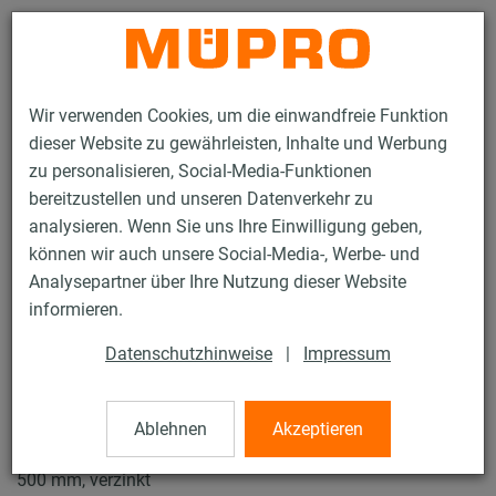
Kontakt
Wir verwenden Cookies, um die einwandfreie Funktion
dieser Website zu gewährleisten, Inhalte und Werbung
zu personalisieren, Social-Media-Funktionen
bereitzustellen und unseren Datenverkehr zu
analysieren. Wenn Sie uns Ihre Einwilligung geben,
Produkte
Befestigungstechnik
Lüftungsbefestigung
können wir auch unsere Social-Media-, Werbe- und
Rohrschellen für die Lüftungsbefestigung
Lüftungsschellen Typ S
Analysepartner über Ihre Nutzung dieser Website
3 / 4
informieren.
Datenschutzhinweise
|
Impressum
Lüftungsschellen Typ S
Ablehnen
Akzeptieren
Lüftungsschelle Typ S DÄMMGULAST® schwarz, M8/M10,
500 mm, verzinkt