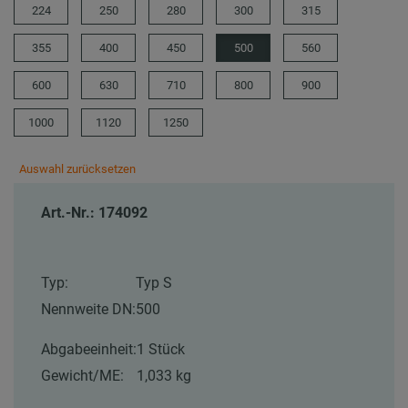
224
250
280
300
315
355
400
450
500
560
600
630
710
800
900
1000
1120
1250
Auswahl zurücksetzen
Art.-Nr.: 174092
Typ:
Typ S
Nennweite DN:
500
Abgabeeinheit:
1 Stück
Gewicht/ME:
1,033 kg