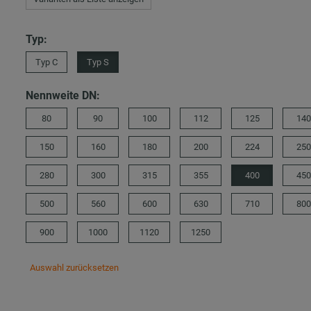
Typ:
Typ C
Typ S
Nennweite DN:
80
90
100
112
125
140
150
160
180
200
224
250
280
300
315
355
400
450
500
560
600
630
710
800
900
1000
1120
1250
Auswahl zurücksetzen