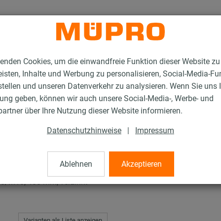
enden Cookies, um die einwandfreie Funktion dieser Website zu
isten, Inhalte und Werbung zu personalisieren, Social-Media-Fu
stellen und unseren Datenverkehr zu analysieren. Wenn Sie uns 
gung geben, können wir auch unsere Social-Media-, Werbe- und
rschellen für die Lüftungsbefestigung
Lüftungsschellen Typ S
artner über Ihre Nutzung dieser Website informieren.
Datenschutzhinweise
|
Impressum
Typ S
Ablehnen
Akzeptieren
/M10, 400 mm, verzinkt
Varianten als Liste anzeigen