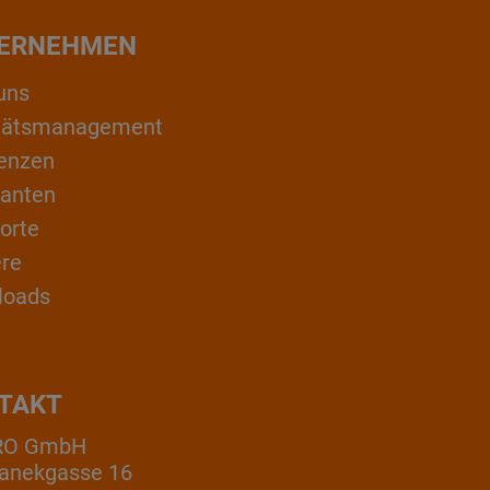
ERNEHMEN
uns
itätsmanagement
enzen
ranten
orte
ere
loads
TAKT
RO GmbH
anekgasse 16