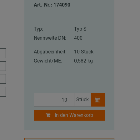
Art.-Nr.: 174090
Typ:
Typ S
Nennweite DN:
400
Abgabeeinheit:
10 Stück
Gewicht/ME:
0,582 kg
Stück
In den Warenkorb