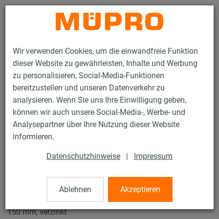
Kontakt
Wir verwenden Cookies, um die einwandfreie Funktion
dieser Website zu gewährleisten, Inhalte und Werbung
zu personalisieren, Social-Media-Funktionen
bereitzustellen und unseren Datenverkehr zu
analysieren. Wenn Sie uns Ihre Einwilligung geben,
Produkte
Befestigungstechnik
Lüftungsbefestigung
können wir auch unsere Social-Media-, Werbe- und
Rohrschellen für die Lüftungsbefestigung
Lüftungsschellen Typ S
Analysepartner über Ihre Nutzung dieser Website
3 / 4
informieren.
Datenschutzhinweise
|
Impressum
Lüftungsschellen Typ S
Ablehnen
Akzeptieren
Lüftungsschelle Typ S DÄMMGULAST® schwarz, M8/M10,
150 mm, verzinkt