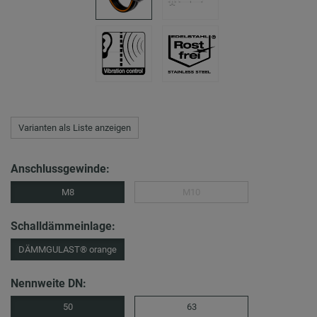
Varianten als Liste anzeigen
Anschlussgewinde:
M8
M10
Schalldämmeinlage:
DÄMMGULAST® orange
Nennweite DN:
50
63