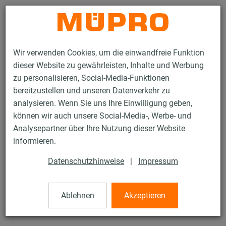
Kontakt
Wir verwenden Cookies, um die einwandfreie Funktion
dieser Website zu gewährleisten, Inhalte und Werbung
zu personalisieren, Social-Media-Funktionen
bereitzustellen und unseren Datenverkehr zu
analysieren. Wenn Sie uns Ihre Einwilligung geben,
Produkte
Befestigungstechnik
Lüftungsbefestigung
können wir auch unsere Social-Media-, Werbe- und
Rohrschellen für die Lüftungsbefestigung
Lüftungsschellen
Analysepartner über Ihre Nutzung dieser Website
4 / 4
informieren.
Datenschutzhinweise
|
Impressum
Lüftungsschellen
Ablehnen
Akzeptieren
V2A Lüftungsschelle DÄMMGULAST® Junior, M8, 50 mm