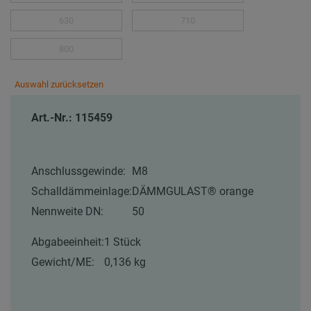
630
710
800
Auswahl zurücksetzen
Art.-Nr.: 115459
Anschlussgewinde:
M8
Schalldämmeinlage:
DÄMMGULAST® orange
Nennweite DN:
50
Abgabeeinheit:
1 Stück
Gewicht/ME:
0,136 kg