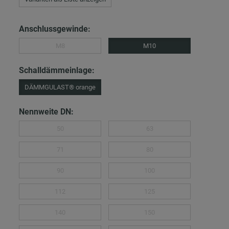
Anschlussgewinde:
M8
M10
Schalldämmeinlage:
DÄMMGULAST® orange
Nennweite DN:
50
63
71
80
90
100
112
125
140
150