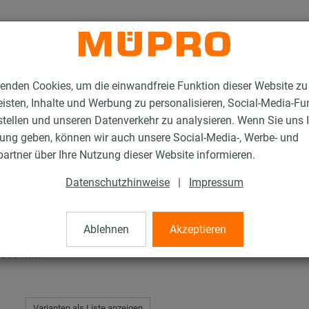
enden Cookies, um die einwandfreie Funktion dieser Website zu
isten, Inhalte und Werbung zu personalisieren, Social-Media-Fu
stellen und unseren Datenverkehr zu analysieren. Wenn Sie uns 
gung geben, können wir auch unsere Social-Media-, Werbe- und
rschellen für die Lüftungsbefestigung
Lüftungsschellen
artner über Ihre Nutzung dieser Website informieren.
Datenschutzhinweise
|
Impressum
Ablehnen
Akzeptieren
, 560 mm
Varianten als Liste anzeigen