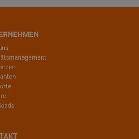
ERNEHMEN
uns
itätsmanagement
enzen
ranten
orte
ere
loads
TAKT