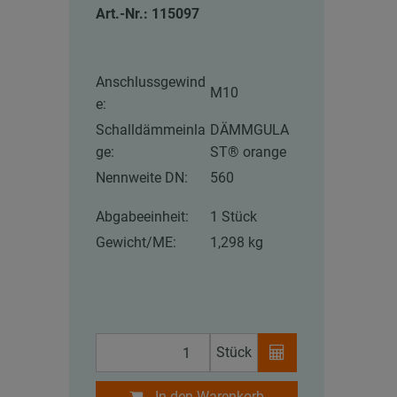
Art.-Nr.: 115097
Anschlussgewind
M10
e:
Schalldämmeinla
DÄMMGULA
ge:
ST® orange
Nennweite DN:
560
Abgabeeinheit:
1 Stück
Gewicht/ME:
1,298 kg
Stück
In den Warenkorb