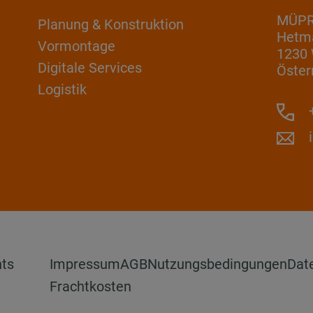
MÜP
Planung & Konstruktion
Hetm
Vormontage
1230
Digitale Services
Öster
Logistik
+
hts
Impressum
AGB
Nutzungsbedingungen
Dat
Frachtkosten