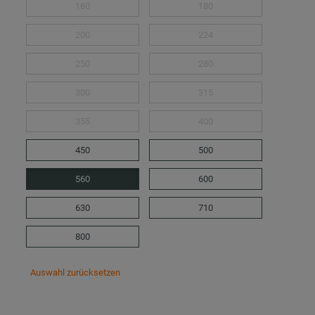
160
180
200
224
250
280
300
315
355
400
450
500
560
600
630
710
800
Auswahl zurücksetzen