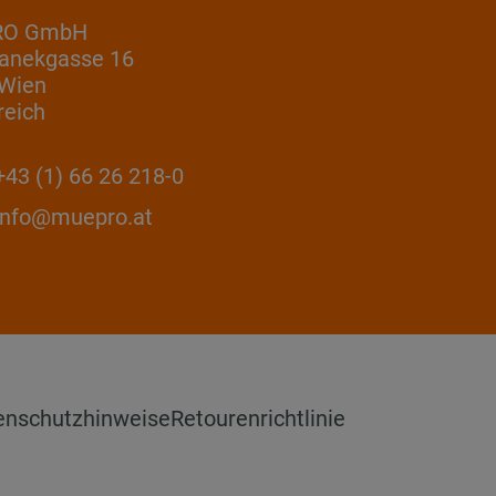
RO GmbH
anekgasse 16
 Wien
reich
43 (1) 66 26 218-0
info@muepro.at
enschutzhinweise
Retourenrichtlinie