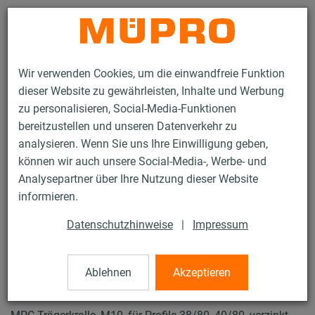
Kontakt
Wir verwenden Cookies, um die einwandfreie Funktion
dieser Website zu gewährleisten, Inhalte und Werbung
zu personalisieren, Social-Media-Funktionen
bereitzustellen und unseren Datenverkehr zu
analysieren. Wenn Sie uns Ihre Einwilligung geben,
Produkte
Befestigungstechnik
Lüftungsbefestigung
können wir auch unsere Social-Media-, Werbe- und
Installationsschienen für die Lüftungsbefestigung
Analysepartner über Ihre Nutzung dieser Website
MPC-Systemschienen (leichter bis mittlerer Lastbereich)
informieren.
MPC-Trägerkrallen
32 / 62
Datenschutzhinweise
|
Impressum
Ablehnen
Akzeptieren
MPC-Trägerkrallen