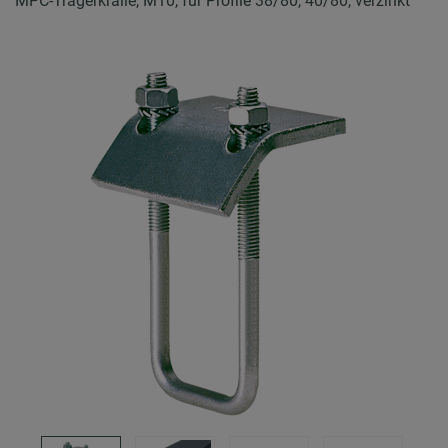
MPC-Trägerkralle, M10, für Profile 38/80, 40/80, verzinkt