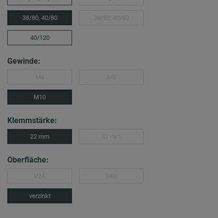
38/80, 40/80
39/52, 40/60
40/120
Gewinde:
M6
M8
M10
Klemmstärke:
22 mm
42 mm
Oberfläche:
V2A
V4A
verzinkt