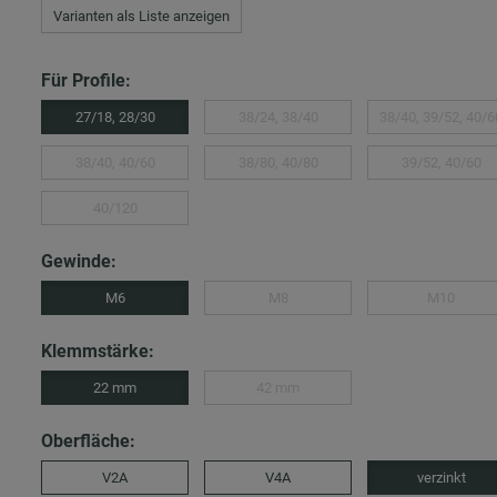
Varianten als Liste anzeigen
Für Profile:
27/18, 28/30
38/24, 38/40
38/40, 39/52, 40/6
38/40, 40/60
38/80, 40/80
39/52, 40/60
40/120
Gewinde:
M6
M8
M10
Klemmstärke:
22 mm
42 mm
Oberfläche:
V2A
V4A
verzinkt