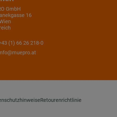
RO GmbH
anekgasse 16
 Wien
reich
43 (1) 66 26 218-0
info@muepro.at
enschutzhinweise
Retourenrichtlinie