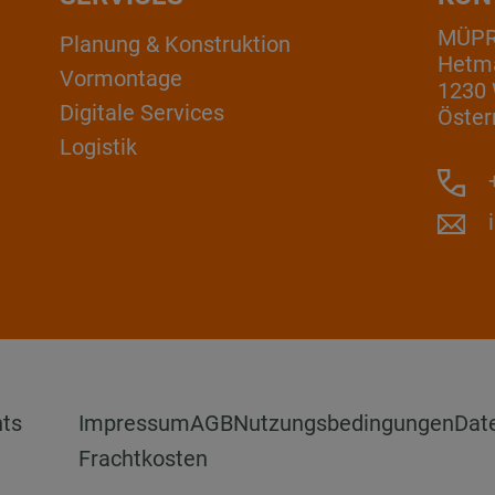
MÜP
Planung & Konstruktion
Hetm
Vormontage
1230
Digitale Services
Öster
Logistik
+
hts
Impressum
AGB
Nutzungsbedingungen
Dat
Frachtkosten