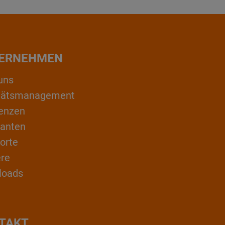
ERNEHMEN
uns
itätsmanagement
enzen
ranten
orte
ere
loads
TAKT