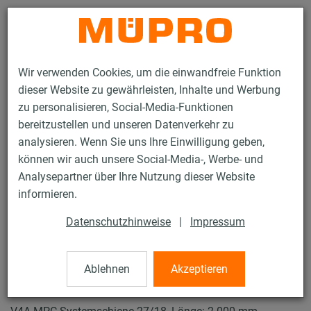
Kontakt
Wir verwenden Cookies, um die einwandfreie Funktion
dieser Website zu gewährleisten, Inhalte und Werbung
zu personalisieren, Social-Media-Funktionen
bereitzustellen und unseren Datenverkehr zu
analysieren. Wenn Sie uns Ihre Einwilligung geben,
Produkte
Befestigungstechnik
Lüftungsbefestigung
können wir auch unsere Social-Media-, Werbe- und
Installationsschienen für die Lüftungsbefestigung
Analysepartner über Ihre Nutzung dieser Website
MPC-Systemschienen (leichter bis mittlerer Lastbereich)
informieren.
MPC-Systemschienen
1 / 62
Datenschutzhinweise
|
Impressum
Ablehnen
Akzeptieren
MPC-Systemschienen