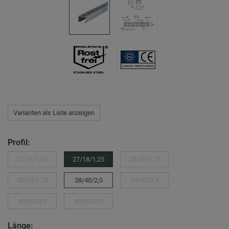
Varianten als Liste anzeigen
Profil:
27/18/1,0 L
27/18/1,25
28/30/1,75
38/24/1,75
38/40/2,0
39/52/2,5
40/60/3,0
40/80/3,0
Länge: