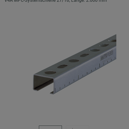
V4A MPC-Systemschiene 27/18, Länge: 2.000 mm