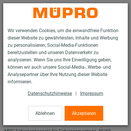
Kontakt
Wir verwenden Cookies, um die einwandfreie Funktion
dieser Website zu gewährleisten, Inhalte und Werbung
zu personalisieren, Social-Media-Funktionen
bereitzustellen und unseren Datenverkehr zu
analysieren. Wenn Sie uns Ihre Einwilligung geben,
Produkte
Befestigungstechnik
Lüftungsbefestigung
können wir auch unsere Social-Media-, Werbe- und
Installationsschienen für die Lüftungsbefestigung
Analysepartner über Ihre Nutzung dieser Website
MPC-Systemschienen (leichter bis mittlerer Lastbereich)
informieren.
MPC-Schienenkonsolen
5 / 62
Datenschutzhinweise
|
Impressum
Ablehnen
Akzeptieren
MPC-Schienenkonsolen