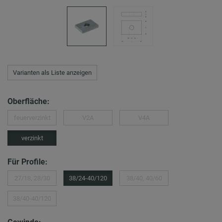
Varianten als Liste anzeigen
Oberfläche:
feuerverzinkt
V2A
V4A
verzinkt
Für Profile:
27/18, 28/30
38/24-40/120
38/40, 40/60
38/40-40/120