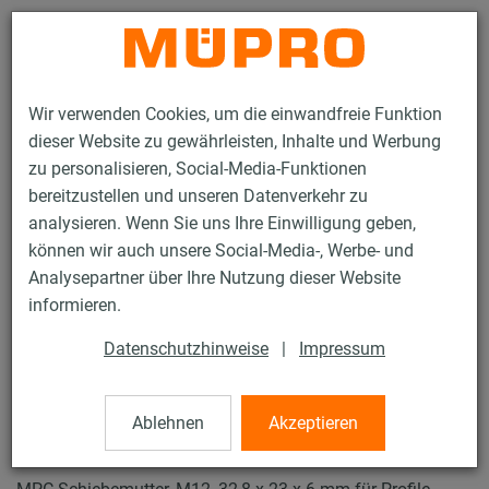
Kontakt
Wir verwenden Cookies, um die einwandfreie Funktion
dieser Website zu gewährleisten, Inhalte und Werbung
zu personalisieren, Social-Media-Funktionen
bereitzustellen und unseren Datenverkehr zu
analysieren. Wenn Sie uns Ihre Einwilligung geben,
Produkte
Befestigungstechnik
Lüftungsbefestigung
können wir auch unsere Social-Media-, Werbe- und
Installationsschienen für die Lüftungsbefestigung
Analysepartner über Ihre Nutzung dieser Website
MPC-Systemschienen (leichter bis mittlerer Lastbereich)
informieren.
MPC-Schiebemuttern
15 / 62
Datenschutzhinweise
|
Impressum
Ablehnen
Akzeptieren
MPC-Schiebemuttern