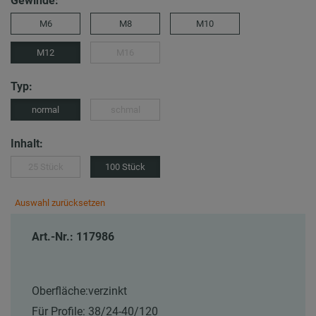
Gewinde:
M6
M8
M10
M12
M16
Typ:
normal
schmal
Inhalt:
25 Stück
100 Stück
Auswahl zurücksetzen
Art.-Nr.: 117986
Oberfläche:
verzinkt
Für Profile:
38/24-40/120