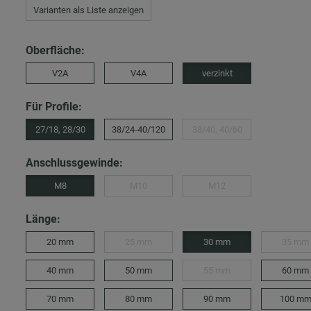
Varianten als Liste anzeigen
Oberfläche:
V2A
V4A
verzinkt
Für Profile:
27/18, 28/30
38/24-40/120
38/40, 40/60
Anschlussgewinde:
M8
M10
M12
Länge:
20 mm
25 mm
30 mm
35 mm
40 mm
50 mm
55 mm
60 mm
70 mm
80 mm
90 mm
100 m