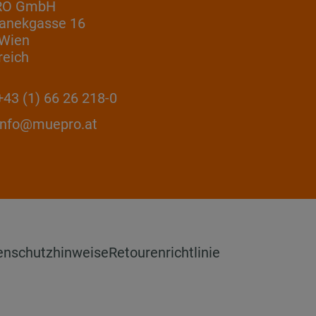
RO GmbH
anekgasse 16
 Wien
reich
43 (1) 66 26 218-0
info@muepro.at
enschutzhinweise
Retourenrichtlinie