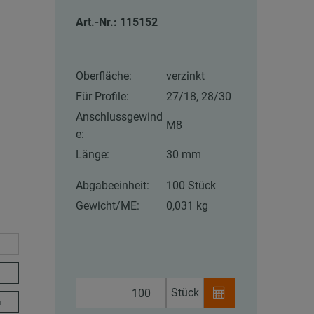
Art.-Nr.: 115152
Oberfläche:
verzinkt
Für Profile:
27/18, 28/30
Anschlussgewind
M8
e:
Länge:
30 mm
Abgabeeinheit:
100 Stück
Gewicht/ME:
0,031 kg
Stück
m