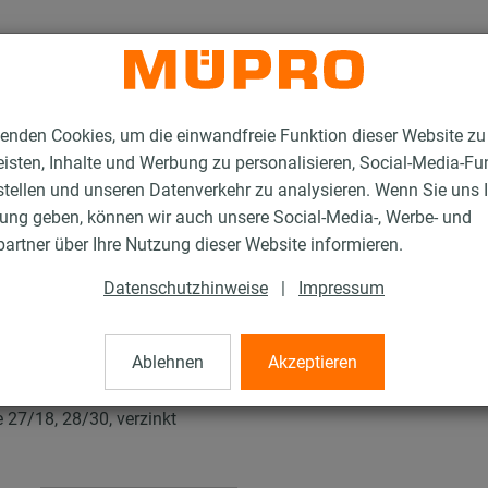
enden Cookies, um die einwandfreie Funktion dieser Website zu
isten, Inhalte und Werbung zu personalisieren, Social-Media-Fu
stellen und unseren Datenverkehr zu analysieren. Wenn Sie uns 
gung geben, können wir auch unsere Social-Media-, Werbe- und
tallationsschienen für die Lüftungsbefestigung
artner über Ihre Nutzung dieser Website informieren.
MPC-Hammerkopfbefestiger 27/18 - 28/30
Datenschutzhinweise
|
Impressum
efestiger 27/18 - 28
Ablehnen
Akzeptieren
27/18, 28/30, verzinkt