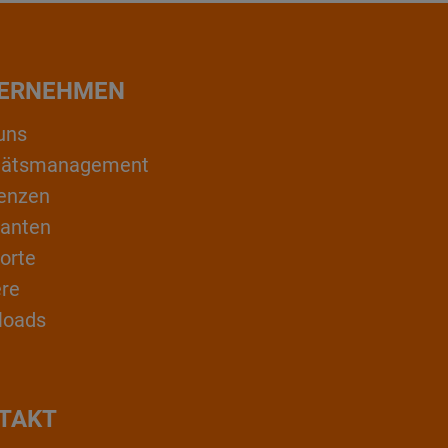
ERNEHMEN
uns
itätsmanagement
enzen
ranten
orte
ere
loads
TAKT