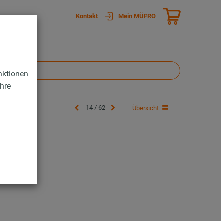
Kontakt
Mein MÜPRO
nktionen
Ihre
14 / 62
Übersicht
/30