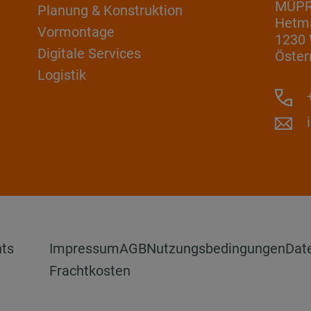
MÜP
Planung & Konstruktion
Hetm
Vormontage
1230
Digitale Services
Öster
Logistik
+
hts
Impressum
AGB
Nutzungsbedingungen
Dat
Frachtkosten