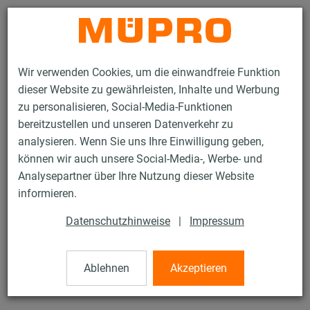
Kontakt
Wir verwenden Cookies, um die einwandfreie Funktion
dieser Website zu gewährleisten, Inhalte und Werbung
zu personalisieren, Social-Media-Funktionen
bereitzustellen und unseren Datenverkehr zu
analysieren. Wenn Sie uns Ihre Einwilligung geben,
Produkte
Befestigungstechnik
Installationsschienen
können wir auch unsere Social-Media-, Werbe- und
MPC-Systemschienen
Analysepartner über Ihre Nutzung dieser Website
1 / 136
informieren.
Datenschutzhinweise
|
Impressum
MPC-Systemschienen
Ablehnen
Akzeptieren
V2A MPC-Systemschiene 27/18, Länge: 6.000 mm