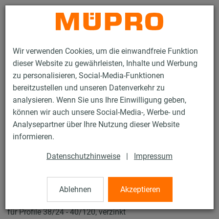
Kontakt
Wir verwenden Cookies, um die einwandfreie Funktion
dieser Website zu gewährleisten, Inhalte und Werbung
zu personalisieren, Social-Media-Funktionen
bereitzustellen und unseren Datenverkehr zu
analysieren. Wenn Sie uns Ihre Einwilligung geben,
Produkte
Befestigungstechnik
Installationsschienen
können wir auch unsere Social-Media-, Werbe- und
MPC-Schnellbefestiger+
Analysepartner über Ihre Nutzung dieser Website
9 / 136
informieren.
Datenschutzhinweise
|
Impressum
MPC-Schnellbefestiger+
Ablehnen
Akzeptieren
MPC-Schnellbefestiger+ mit Außengewinde, M10 x 25 mm
für Profile 38/24 - 40/120, verzinkt