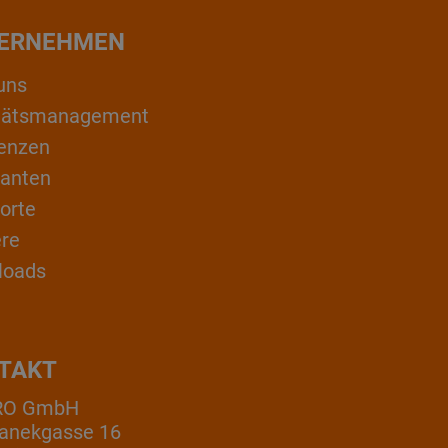
ERNEHMEN
uns
itätsmanagement
enzen
ranten
orte
ere
loads
TAKT
RO GmbH
anekgasse 16