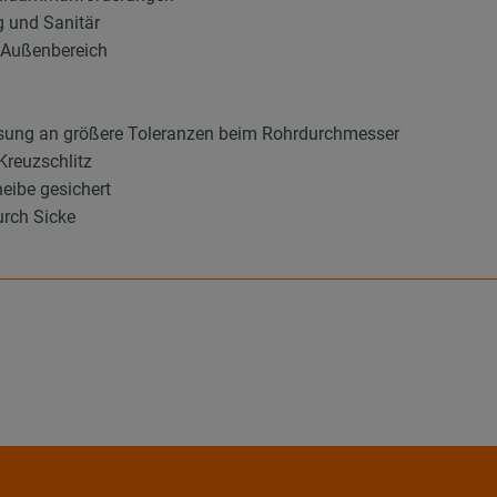
g und Sanitär
d Außenbereich
sung an größere Toleranzen beim Rohrdurchmesser
Kreuzschlitz
eibe gesichert
urch Sicke