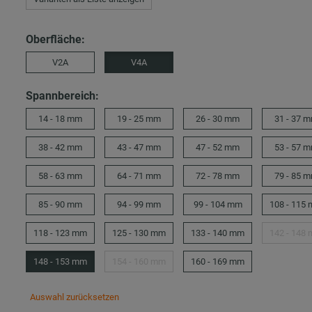
Oberfläche:
V2A
V4A
Spannbereich:
14 - 18 mm
19 - 25 mm
26 - 30 mm
31 - 37 
38 - 42 mm
43 - 47 mm
47 - 52 mm
53 - 57 
58 - 63 mm
64 - 71 mm
72 - 78 mm
79 - 85 
85 - 90 mm
94 - 99 mm
99 - 104 mm
108 - 115
118 - 123 mm
125 - 130 mm
133 - 140 mm
142 - 148
148 - 153 mm
154 - 160 mm
160 - 169 mm
Auswahl zurücksetzen