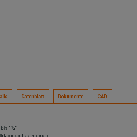
ails
Datenblatt
Dokumente
CAD
 bis 1½″
halldämmanforderungen