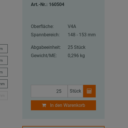
Art.-Nr.: 160504
Oberfläche:
V4A
Spannbereich:
148 - 153 mm
Abgabeeinheit:
25 Stück
mm
Gewicht/ME:
0,296 kg
mm
mm
 mm
Stück
 mm
In den Warenkorb