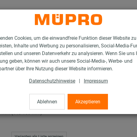
enden Cookies, um die einwandfreie Funktion dieser Website zu
isten, Inhalte und Werbung zu personalisieren, Social-Media-Fu
stellen und unseren Datenverkehr zu analysieren. Wenn Sie uns 
gung geben, können wir auch unsere Social-Media-, Werbe- und
tahl-Rohrschellen
Schraubrohrschellen
artner über Ihre Nutzung dieser Website informieren.
Datenschutzhinweise
|
Impressum
len
Ablehnen
Akzeptieren
52 mm (148-153 mm)
Varianten als Liste anzeigen