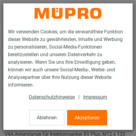
Kontakt
Wir verwenden Cookies, um die einwandfreie Funktion
dieser Website zu gewährleisten, Inhalte und Werbung
zu personalisieren, Social-Media-Funktionen
bereitzustellen und unseren Datenverkehr zu
analysieren. Wenn Sie uns Ihre Einwilligung geben,
Produkte
Befestigungstechnik
Dübel
können wir auch unsere Social-Media-, Werbe- und
Ankerstangen für Injektionsanker XV Plus
Analysepartner über Ihre Nutzung dieser Website
30 / 48
informieren.
Datenschutzhinweise
|
Impressum
Ankerstangen für
Injektionsanker XV Plus
Ablehnen
Akzeptieren
V4A Ankerstange für Injektionsanker XV Plus, M12 x 135