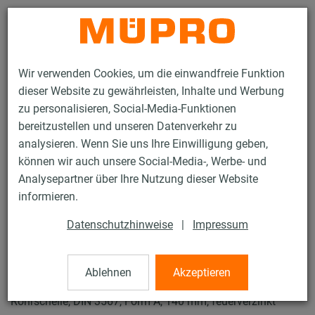
Kontakt
Wir verwenden Cookies, um die einwandfreie Funktion
dieser Website zu gewährleisten, Inhalte und Werbung
zu personalisieren, Social-Media-Funktionen
bereitzustellen und unseren Datenverkehr zu
analysieren. Wenn Sie uns Ihre Einwilligung geben,
Produkte
Befestigungstechnik
Feuerverzinkte Produkte
können wir auch unsere Social-Media-, Werbe- und
Feuerverzinkte Produkte für Rohrschlitten und Zubehör
Analysepartner über Ihre Nutzung dieser Website
Rohrschellen DIN 3567
informieren.
18 / 19
Datenschutzhinweise
|
Impressum
Rohrschellen DIN 3567
Ablehnen
Akzeptieren
Rohrschelle, DIN 3567, Form A, 140 mm, feuerverzinkt