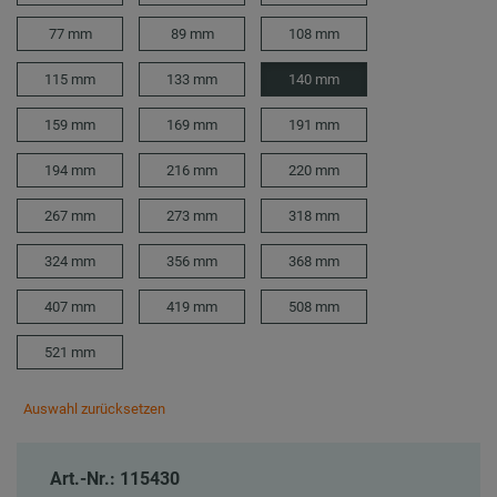
77 mm
89 mm
108 mm
115 mm
133 mm
140 mm
159 mm
169 mm
191 mm
194 mm
216 mm
220 mm
267 mm
273 mm
318 mm
324 mm
356 mm
368 mm
407 mm
419 mm
508 mm
521 mm
Auswahl zurücksetzen
Art.-Nr.: 115430