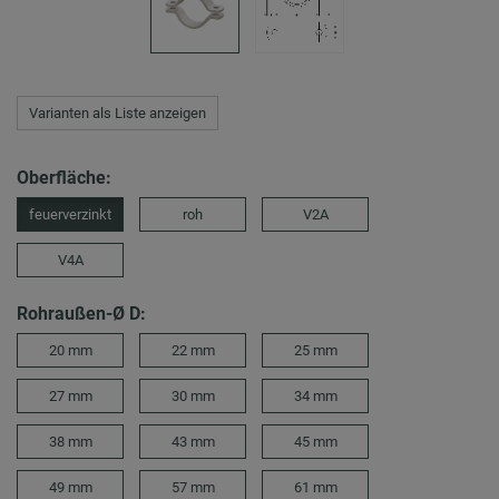
Varianten als Liste anzeigen
Oberfläche:
feuerverzinkt
roh
V2A
V4A
Rohraußen-Ø D:
20 mm
22 mm
25 mm
27 mm
30 mm
34 mm
38 mm
43 mm
45 mm
49 mm
57 mm
61 mm