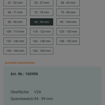
47 - 52 mm
53 - 57 mm
58 - 63 mm
64 - 71 mm
72 - 78 mm
79 - 85 mm
85 - 90 mm
94 - 99 mm
99 - 104 mm
108 - 115 mm
118 - 123 mm
125 - 130 mm
133 - 140 mm
142 - 148 mm
148 - 153 mm
154 - 160 mm
160 - 169 mm
Auswahl zurücksetzen
Art.-Nr.: 160496
Oberfläche:
V2A
Spannbereich:
94 - 99 mm