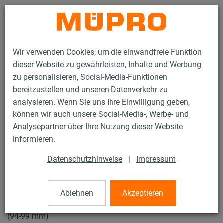
Kontakt
Wir verwenden Cookies, um die einwandfreie Funktion
dieser Website zu gewährleisten, Inhalte und Werbung
zu personalisieren, Social-Media-Funktionen
bereitzustellen und unseren Datenverkehr zu
analysieren. Wenn Sie uns Ihre Einwilligung geben,
Produkte
Befestigungstechnik
Edelstahlprodukte
können wir auch unsere Social-Media-, Werbe- und
Edelstahl-Rohrschellen
Schraubrohrschellen
Analysepartner über Ihre Nutzung dieser Website
3 / 7
informieren.
Datenschutzhinweise
|
Impressum
Schraubrohrschellen
Ablehnen
Akzeptieren
V2A Schraubrohrschelle ohne Einlage, M8/M10, 98 mm
(94-99 mm)