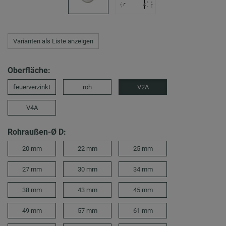
Varianten als Liste anzeigen
Oberfläche:
feuerverzinkt
roh
V2A
V4A
Rohraußen-Ø D:
20 mm
22 mm
25 mm
27 mm
30 mm
34 mm
38 mm
43 mm
45 mm
49 mm
57 mm
61 mm