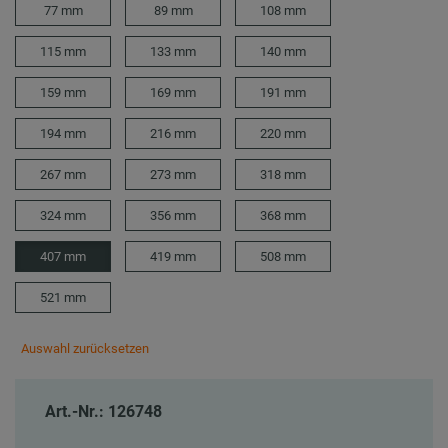
77 mm
89 mm
108 mm
115 mm
133 mm
140 mm
159 mm
169 mm
191 mm
194 mm
216 mm
220 mm
267 mm
273 mm
318 mm
324 mm
356 mm
368 mm
407 mm
419 mm
508 mm
521 mm
Auswahl zurücksetzen
Art.-Nr.: 126748