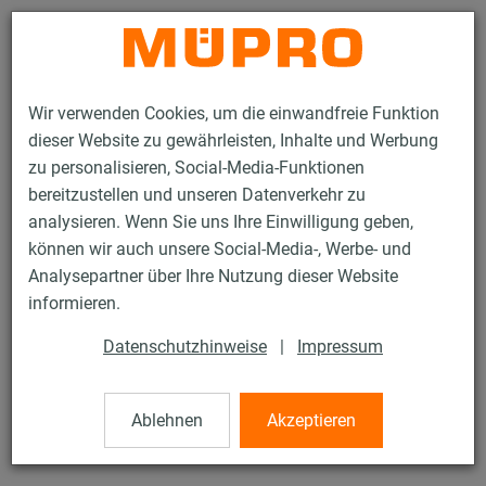
Kontakt
Wir verwenden Cookies, um die einwandfreie Funktion
dieser Website zu gewährleisten, Inhalte und Werbung
zu personalisieren, Social-Media-Funktionen
bereitzustellen und unseren Datenverkehr zu
analysieren. Wenn Sie uns Ihre Einwilligung geben,
Produkte
Befestigungstechnik
Edelstahlprodukte
können wir auch unsere Social-Media-, Werbe- und
Edelstahl-Rohrschellen
Rohrschellen DIN 3567
Analysepartner über Ihre Nutzung dieser Website
6 / 7
informieren.
Datenschutzhinweise
|
Impressum
Rohrschellen DIN 3567
Ablehnen
Akzeptieren
V2A Rohrschelle, DIN 3567, Form A, 407 mm