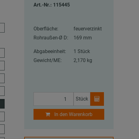
Art.-Nr.: 115445
Oberfläche:
feuerverzinkt
Rohraußen-Ø D:
169 mm
Abgabeeinheit:
1 Stück
Gewicht/ME:
2,170 kg
Stück
In den Warenkorb