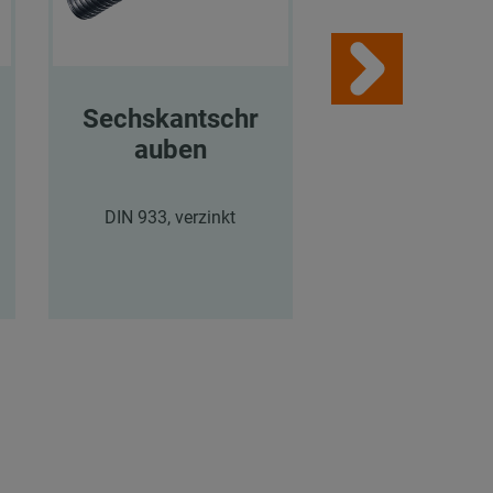
Sechskantschr
Sechskant
auben
auben
DIN 933, verzinkt
DIN 933, Edels