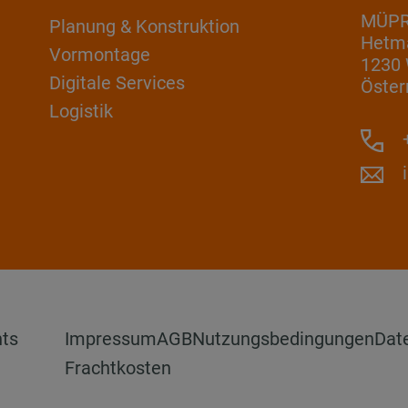
MÜP
Planung & Konstruktion
Hetm
Vormontage
1230
Digitale Services
Öster
Logistik
+
hts
Impressum
AGB
Nutzungsbedingungen
Dat
Frachtkosten