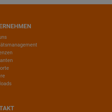
ERNEHMEN
uns
itätsmanagement
enzen
ranten
orte
ere
loads
TAKT