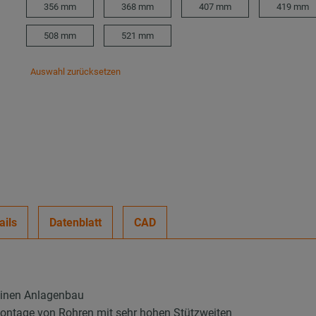
356 mm
368 mm
407 mm
419 mm
508 mm
521 mm
Auswahl zurücksetzen
ails
Datenblatt
CAD
einen Anlagenbau
Montage von Rohren mit sehr hohen Stützweiten