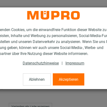
enden Cookies, um die einwandfreie Funktion dieser Website zu
isten, Inhalte und Werbung zu personalisieren, Social-Media-Fu
stellen und unseren Datenverkehr zu analysieren. Wenn Sie uns 
gung geben, können wir auch unsere Social-Media-, Werbe- und
tahl-Rohrschellen
Rohrschellen DIN 3567
artner über Ihre Nutzung dieser Website informieren.
Datenschutzhinweise
|
Impressum
 3567
Ablehnen
Akzeptieren
kt
Varianten als Liste anzeigen