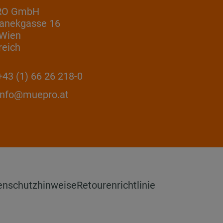
RO GmbH
anekgasse 16
 Wien
reich
43 (1) 66 26 218-0
info@muepro.at
enschutzhinweise
Retourenrichtlinie