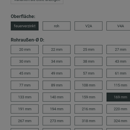
Oberfläche:
feuerverzinkt
roh
V2A
V4A
Rohraußen-Ø D:
20 mm
22 mm
25 mm
27 mm
30 mm
34 mm
38 mm
43 mm
45 mm
49 mm
57 mm
61 mm
77 mm
89 mm
108 mm
115 mm
133 mm
140 mm
159 mm
169 mm
191 mm
194 mm
216 mm
220 mm
267 mm
273 mm
318 mm
324 mm