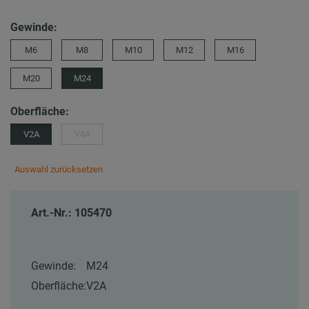
Gewinde:
M6
M8
M10
M12
M16
M20
M24
Oberfläche:
V2A
V4A
Auswahl zurücksetzen
Art.-Nr.: 105470
Gewinde:
M24
Oberfläche:
V2A