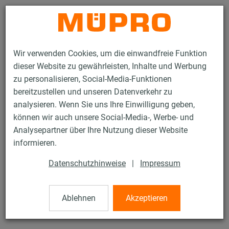
Kontakt
Wir verwenden Cookies, um die einwandfreie Funktion
dieser Website zu gewährleisten, Inhalte und Werbung
zu personalisieren, Social-Media-Funktionen
bereitzustellen und unseren Datenverkehr zu
analysieren. Wenn Sie uns Ihre Einwilligung geben,
Produkte
Befestigungstechnik
Edelstahlprodukte
können wir auch unsere Social-Media-, Werbe- und
Edelstahl-Montageteile
Sechskantmuttern
Analysepartner über Ihre Nutzung dieser Website
10 / 21
informieren.
Datenschutzhinweise
|
Impressum
Sechskantmuttern
Ablehnen
Akzeptieren
V2A Sechskantmutter, DIN 934, M24