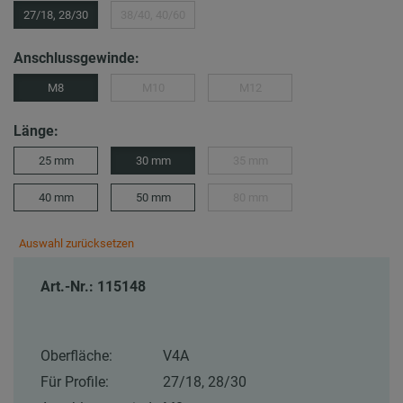
27/18, 28/30
38/40, 40/60
Anschlussgewinde:
M8
M10
M12
Länge:
25 mm
30 mm
35 mm
40 mm
50 mm
80 mm
Auswahl zurücksetzen
Art.-Nr.: 115148
Oberfläche:
V4A
Für Profile:
27/18, 28/30