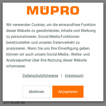
Kontakt
Wir verwenden Cookies, um die einwandfreie Funktion
dieser Website zu gewährleisten, Inhalte und Werbung
zu personalisieren, Social-Media-Funktionen
bereitzustellen und unseren Datenverkehr zu
analysieren. Wenn Sie uns Ihre Einwilligung geben,
Produkte
Befestigungstechnik
Edelstahlprodukte
können wir auch unsere Social-Media-, Werbe- und
Edelstahl-Installationsschienen
MPC-Hammerkopfbefestiger
Analysepartner über Ihre Nutzung dieser Website
10 / 50
informieren.
Datenschutzhinweise
|
Impressum
MPC-Hammerkopfbefestiger
Ablehnen
Akzeptieren
V4A MPC-Hammerkopfbefestiger, M8 x 30 mm für Profile
27/18-28/30