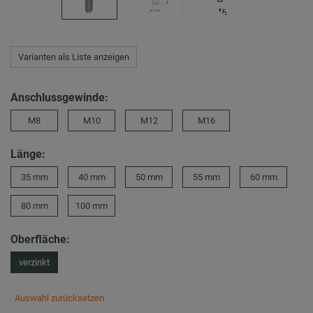
Varianten als Liste anzeigen
Anschlussgewinde:
M8
M10
M12
M16
Länge:
35 mm
40 mm
50 mm
55 mm
60 mm
80 mm
100 mm
Oberfläche:
verzinkt
Auswahl zurücksetzen