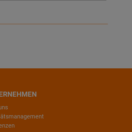
ERNEHMEN
uns
itätsmanagement
enzen