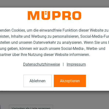
enden Cookies, um die einwandfreie Funktion dieser Website zu
isten, Inhalte und Werbung zu personalisieren, Social-Media-Fu
stellen und unseren Datenverkehr zu analysieren. Wenn Sie uns 
gung geben, können wir auch unsere Social-Media-, Werbe- und
stallationsschienen
MPC-Halteklammern
artner über Ihre Nutzung dieser Website informieren.
Datenschutzhinweise
|
Impressum
ern
Ablehnen
Akzeptieren
rzinkt
Varianten als Liste anzeigen