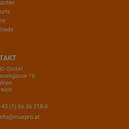
ranten
orte
ere
loads
TAKT
RO GmbH
anekgasse 16
 Wien
reich
43 (1) 66 26 218-0
info@muepro.at