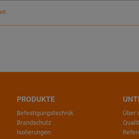
att.
PRODUKTE
UNT
Befestigungstechnik
Über 
Brandschutz
Qual
Isolierungen
Refer