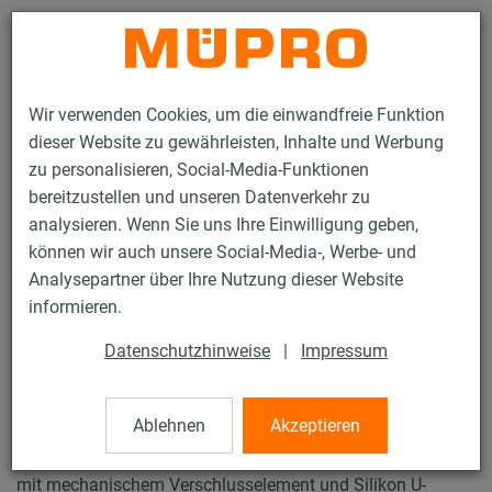
Kontakt
Wir verwenden Cookies, um die einwandfreie Funktion
dieser Website zu gewährleisten, Inhalte und Werbung
zu personalisieren, Social-Media-Funktionen
bereitzustellen und unseren Datenverkehr zu
analysieren. Wenn Sie uns Ihre Einwilligung geben,
Produkte
Brandschutz
Brandabschottung
Brandschutzprodukte
können wir auch unsere Social-Media-, Werbe- und
Einschub-Brandschutzklappen INLAP EI 120 (ve, ho, i<>o) S
Analysepartner über Ihre Nutzung dieser Website
6 / 11
informieren.
Datenschutzhinweise
|
Impressum
Einschub-Brandschutzklappen
INLAP EI 120 (ve, ho, i<>o) S
Ablehnen
Akzeptieren
mit mechanischem Verschlusselement und Silikon U-