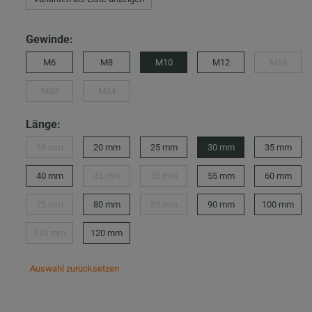
Gewinde:
M6
M8
M10
M12
M16
M20
M24
Länge:
16 mm
20 mm
25 mm
30 mm
35 mm
40 mm
45 mm
50 mm
55 mm
60 mm
75 mm
80 mm
85 mm
90 mm
100 mm
110 mm
120 mm
Auswahl zurücksetzen