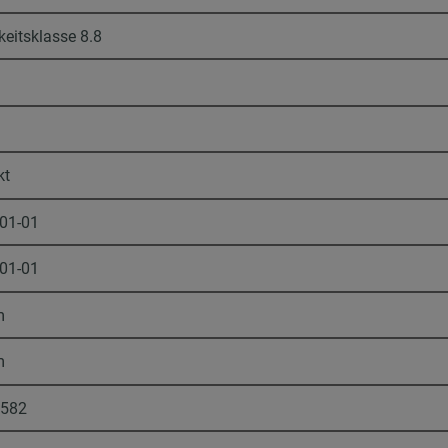
keitsklasse 8.8
kt
-01-01
-01-01
m
m
1582