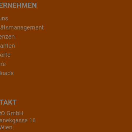
ERNEHMEN
uns
itätsmanagement
enzen
ranten
orte
ere
loads
TAKT
RO GmbH
anekgasse 16
 Wien