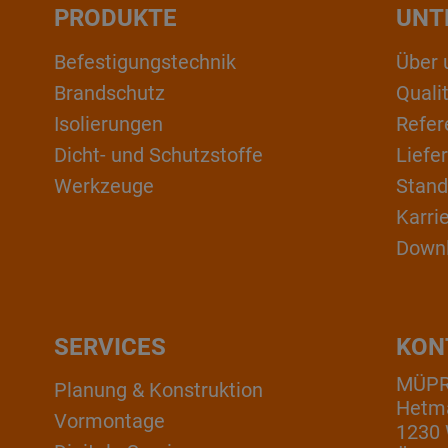
PRODUKTE
UNT
Befestigungstechnik
Über 
Brandschutz
Qual
Isolierungen
Refer
Dicht- und Schutzstoffe
Liefe
Werkzeuge
Stand
Karri
Down
SERVICES
KON
MÜP
Planung & Konstruktion
Hetm
Vormontage
1230