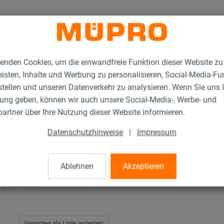
enden Cookies, um die einwandfreie Funktion dieser Website zu
isten, Inhalte und Werbung zu personalisieren, Social-Media-Fu
stellen und unseren Datenverkehr zu analysieren. Wenn Sie uns 
gung geben, können wir auch unsere Social-Media-, Werbe- und
tageteile für die Sprinklerbefestigung
Sechskantschrauben
artner über Ihre Nutzung dieser Website informieren.
Datenschutzhinweise
|
Impressum
ben
Ablehnen
Akzeptieren
, verzinkt
Varianten als Liste anzeigen