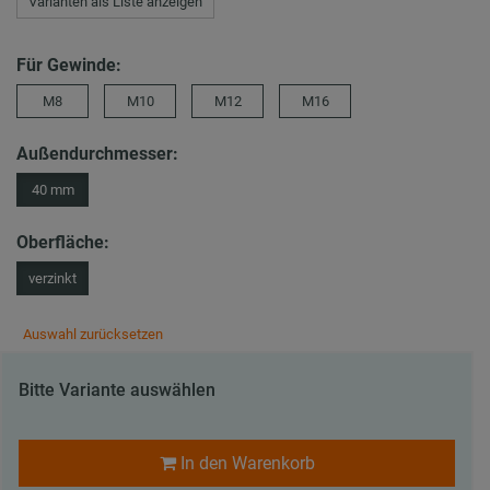
Varianten als Liste anzeigen
Für Gewinde:
M8
M10
M12
M16
Außendurchmesser:
40 mm
Oberfläche:
verzinkt
Auswahl zurücksetzen
Bitte Variante auswählen
In den Warenkorb