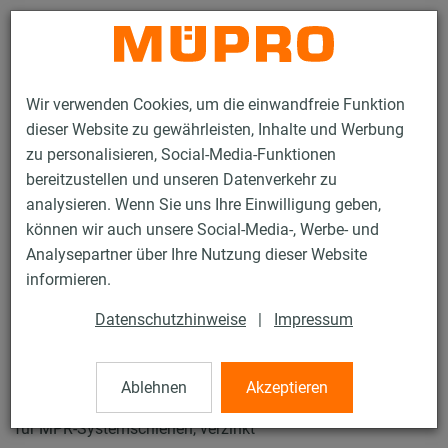
Kontakt
Wir verwenden Cookies, um die einwandfreie Funktion
dieser Website zu gewährleisten, Inhalte und Werbung
zu personalisieren, Social-Media-Funktionen
bereitzustellen und unseren Datenverkehr zu
analysieren. Wenn Sie uns Ihre Einwilligung geben,
Produkte
Befestigungstechnik
Sprinklerbefestigung
können wir auch unsere Social-Media-, Werbe- und
Installationsschienen für die Sprinklerbefestigung
Analysepartner über Ihre Nutzung dieser Website
Unterlegscheiben
informieren.
40 / 42
Datenschutzhinweise
|
Impressum
Unterlegscheiben
Ablehnen
Akzeptieren
für MPR-Systemschienen, verzinkt