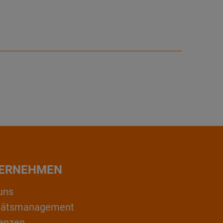
ERNEHMEN
uns
itätsmanagement
enzen