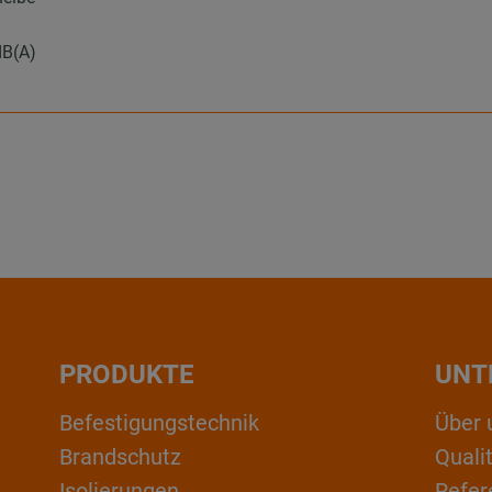
dB(A)
PRODUKTE
UNT
Befestigungstechnik
Über 
Brandschutz
Qual
Isolierungen
Refer