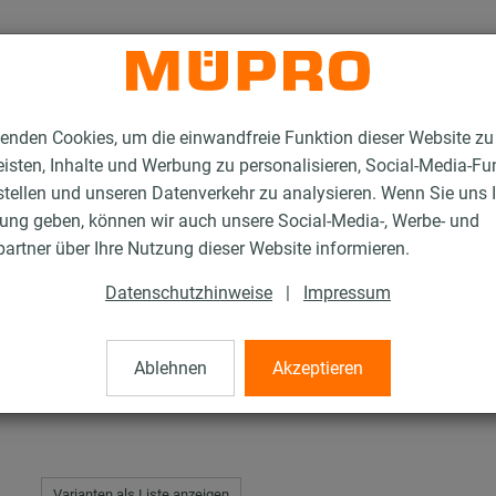
enden Cookies, um die einwandfreie Funktion dieser Website zu
isten, Inhalte und Werbung zu personalisieren, Social-Media-Fu
stellen und unseren Datenverkehr zu analysieren. Wenn Sie uns 
gung geben, können wir auch unsere Social-Media-, Werbe- und
en mit Schalldämmung
EURO-QUICK® Typ EXP
artner über Ihre Nutzung dieser Website informieren.
Datenschutzhinweise
|
Impressum
p EXP
Ablehnen
Akzeptieren
Varianten als Liste anzeigen