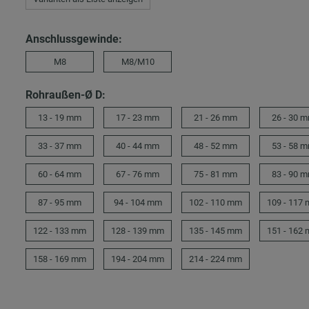
Anschlussgewinde:
M8
M8/M10
Rohraußen-Ø D:
13 - 19 mm
17 - 23 mm
21 - 26 mm
26 - 30 
33 - 37 mm
40 - 44 mm
48 - 52 mm
53 - 58 
60 - 64 mm
67 - 76 mm
75 - 81 mm
83 - 90 
87 - 95 mm
94 - 104 mm
102 - 110 mm
109 - 117
122 - 133 mm
128 - 139 mm
135 - 145 mm
151 - 162
158 - 169 mm
194 - 204 mm
214 - 224 mm