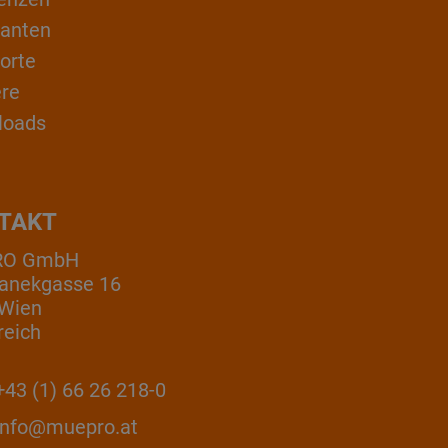
ranten
orte
ere
loads
TAKT
RO GmbH
anekgasse 16
 Wien
reich
43 (1) 66 26 218-0
info@muepro.at