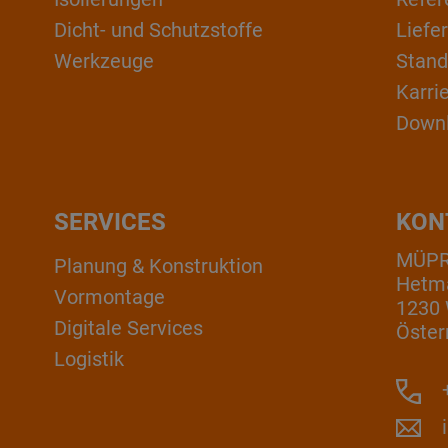
Dicht- und Schutzstoffe
Liefe
Werkzeuge
Stand
Karri
Down
SERVICES
KON
MÜP
Planung & Konstruktion
Hetm
Vormontage
1230
Digitale Services
Öster
Logistik
+