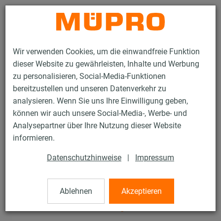
Kontakt
Wir verwenden Cookies, um die einwandfreie Funktion
dieser Website zu gewährleisten, Inhalte und Werbung
zu personalisieren, Social-Media-Funktionen
bereitzustellen und unseren Datenverkehr zu
analysieren. Wenn Sie uns Ihre Einwilligung geben,
Produkte
Befestigungstechnik
Schallschutz
können wir auch unsere Social-Media-, Werbe- und
Installationsschienen mit Schalldämmung
Analysepartner über Ihre Nutzung dieser Website
DÄMMGULAST® Schienenprofile
informieren.
3 / 3
Datenschutzhinweise
|
Impressum
DÄMMGULAST®
Ablehnen
Akzeptieren
Schienenprofile