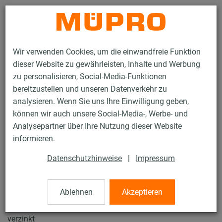
Kontakt
Wir verwenden Cookies, um die einwandfreie Funktion
dieser Website zu gewährleisten, Inhalte und Werbung
zu personalisieren, Social-Media-Funktionen
bereitzustellen und unseren Datenverkehr zu
analysieren. Wenn Sie uns Ihre Einwilligung geben,
Produkte
Befestigungstechnik
Montageteile
können wir auch unsere Social-Media-, Werbe- und
Sicherungslasche für Trägerklammern
Analysepartner über Ihre Nutzung dieser Website
67 / 81
informieren.
Datenschutzhinweise
|
Impressum
Sicherungslasche für
Trägerklammern
Ablehnen
Akzeptieren
verzinkt