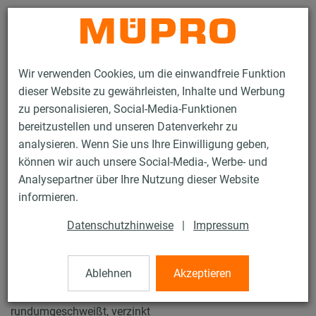
Kontakt
Wir verwenden Cookies, um die einwandfreie Funktion
dieser Website zu gewährleisten, Inhalte und Werbung
zu personalisieren, Social-Media-Funktionen
bereitzustellen und unseren Datenverkehr zu
analysieren. Wenn Sie uns Ihre Einwilligung geben,
Produkte
Befestigungstechnik
Montageteile
können wir auch unsere Social-Media-, Werbe- und
Grundplatten mit Sechskantmutter
Analysepartner über Ihre Nutzung dieser Website
31 / 81
informieren.
Datenschutzhinweise
|
Impressum
Grundplatten mit
Sechskantmutter
Ablehnen
Akzeptieren
rundumgeschweißt, verzinkt