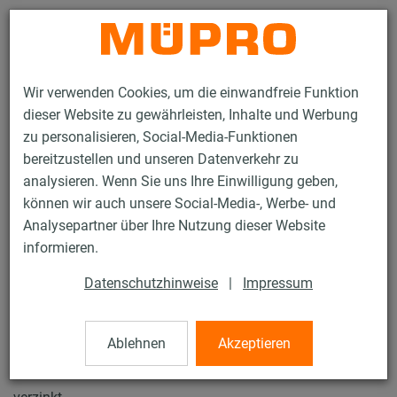
Kontakt
Wir verwenden Cookies, um die einwandfreie Funktion
dieser Website zu gewährleisten, Inhalte und Werbung
zu personalisieren, Social-Media-Funktionen
bereitzustellen und unseren Datenverkehr zu
analysieren. Wenn Sie uns Ihre Einwilligung geben,
Produkte
Befestigungstechnik
Lüftungsbefestigung
können wir auch unsere Social-Media-, Werbe- und
Installationsschienen für die Lüftungsbefestigung
Analysepartner über Ihre Nutzung dieser Website
MPC-Systemschienen (leichter bis mittlerer Lastbereich)
informieren.
MPC-Sattelflansch
26 / 62
Datenschutzhinweise
|
Impressum
Ablehnen
Akzeptieren
MPC-Sattelflansch