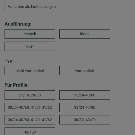
Varianten als Liste anzeigen
Ausführung:
doppelt
längs
quer
Typ:
nicht vormontiert
vormontiert
Für Profile:
27/18, 28/30
38/24-40/60
38/24-40/60, 41/21-41/62
38/24-40/80
38/24-40/80, 41/21-41/62
38/80, 40/80
40/120