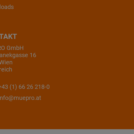
loads
TAKT
RO GmbH
anekgasse 16
 Wien
reich
43 (1) 66 26 218-0
info@muepro.at