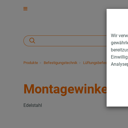
Wir verw
gewährle
bereitzu
Einwilli
Produkte
Befestigungstechnik
Lüftungsbefestigung
Ede
Analysep
Montagewinkel
Edelstahl