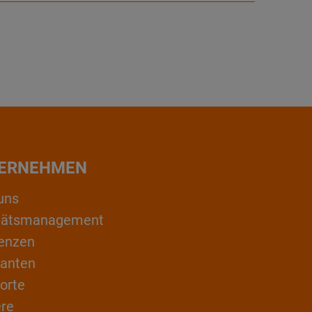
ERNEHMEN
uns
itätsmanagement
enzen
ranten
orte
ere