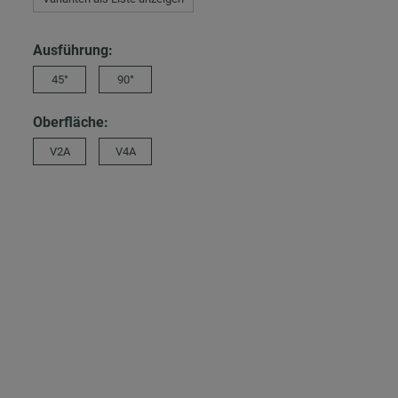
Ausführung:
45°
90°
Oberfläche:
V2A
V4A