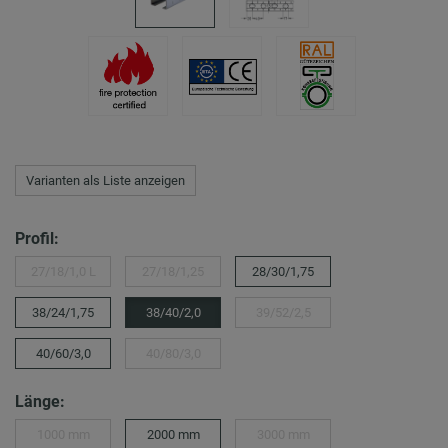
Varianten als Liste anzeigen
Profil:
27/18/1,0 L
27/18/1,25
28/30/1,75
38/24/1,75
38/40/2,0
39/52/2,5
40/60/3,0
40/80/3,0
Länge:
1000 mm
2000 mm
3000 mm