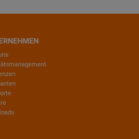
ERNEHMEN
uns
itätsmanagement
enzen
ranten
orte
ere
loads