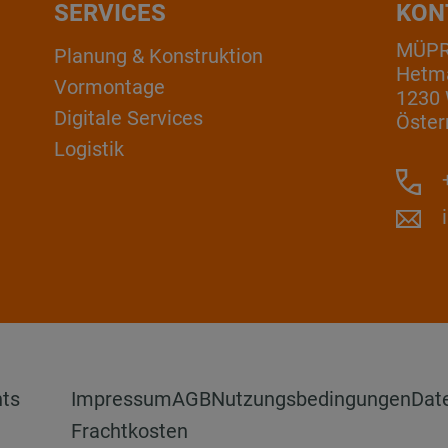
SERVICES
KON
MÜP
Planung & Konstruktion
Hetm
Vormontage
1230
Digitale Services
Öster
Logistik
+
hts
Impressum
AGB
Nutzungsbedingungen
Dat
Frachtkosten