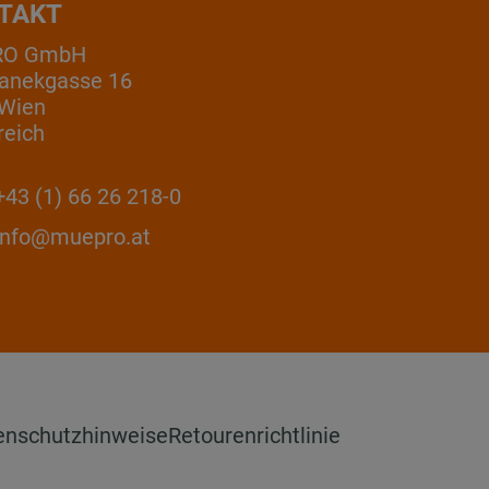
TAKT
RO GmbH
anekgasse 16
 Wien
reich
43 (1) 66 26 218-0
info@muepro.at
enschutzhinweise
Retourenrichtlinie