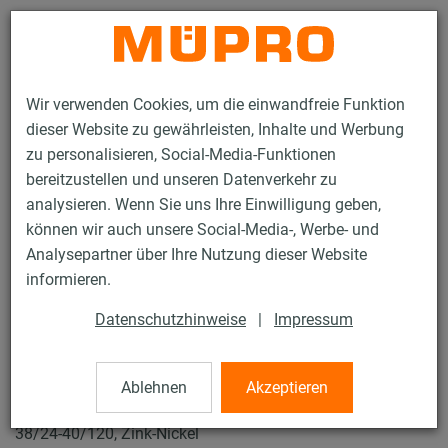
Kontakt
Wir verwenden Cookies, um die einwandfreie Funktion
dieser Website zu gewährleisten, Inhalte und Werbung
zu personalisieren, Social-Media-Funktionen
bereitzustellen und unseren Datenverkehr zu
analysieren. Wenn Sie uns Ihre Einwilligung geben,
Produkte
Befestigungstechnik
Feuerverzinkte Produkte
können wir auch unsere Social-Media-, Werbe- und
Feuerverzinkte Installationsschienen
MPC-VARIO-Gelenk
Analysepartner über Ihre Nutzung dieser Website
18 / 97
informieren.
Datenschutzhinweise
|
Impressum
MPC-VARIO-Gelenk
Ablehnen
Akzeptieren
MPC-VARIO-Gelenk, für Schienenmontage, für Profile
38/24-40/120, Zink-Nickel