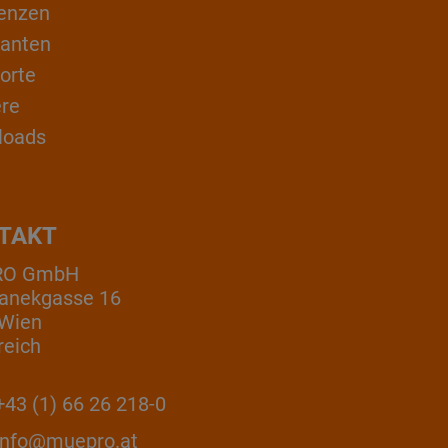
enzen
ranten
orte
ere
loads
TAKT
RO GmbH
anekgasse 16
 Wien
reich
43 (1) 66 26 218-0
info@muepro.at