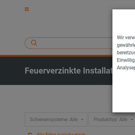
Wir verw
gewährle
bereitzu
Einwilli
Analysep
Feuerverzinkte Installations
Schienensysteme: Alle
Produkttyp: Alle
Alle Filter zurücksetzen