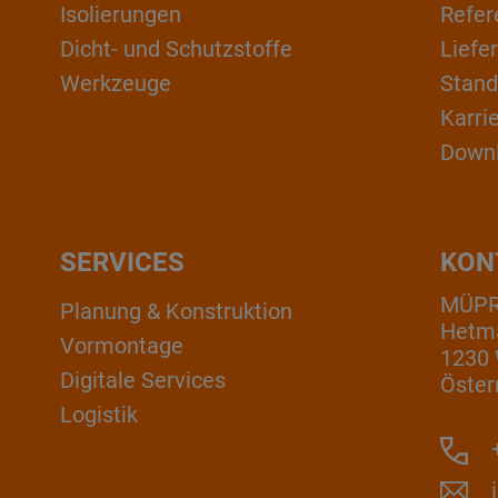
Isolierungen
Refer
Dicht- und Schutzstoffe
Liefe
Werkzeuge
Stand
Karri
Down
SERVICES
KON
MÜP
Planung & Konstruktion
Hetm
Vormontage
1230
Digitale Services
Öster
Logistik
+