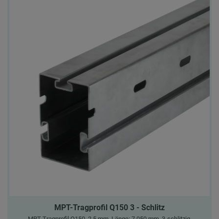
MPT-Tragprofil Q150 3 - Schlitz
MPT-Tragprofil Q150, 2,5 mm, Länge: 7.050 mm, 3-schlitzig,