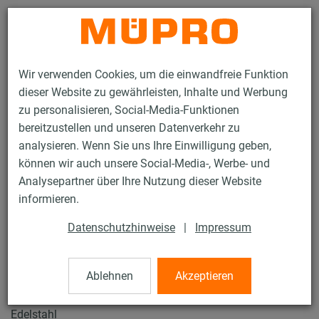
Kontakt
Wir verwenden Cookies, um die einwandfreie Funktion
dieser Website zu gewährleisten, Inhalte und Werbung
zu personalisieren, Social-Media-Funktionen
bereitzustellen und unseren Datenverkehr zu
analysieren. Wenn Sie uns Ihre Einwilligung geben,
Produkte
Befestigungstechnik
Edelstahlprodukte
können wir auch unsere Social-Media-, Werbe- und
Edelstahl-Installationsschienen
Winkel- und T-Verbindungsplatten
Analysepartner über Ihre Nutzung dieser Website
50 / 50
informieren.
Datenschutzhinweise
|
Impressum
Winkel- und T-
Verbindungsplatten
Ablehnen
Akzeptieren
Edelstahl