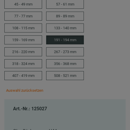
45 - 49 mm
57 - 61 mm
77 - 77 mm
89 - 89 mm
108 - 115 mm
133 - 140 mm
159 - 169 mm
191 - 194 mm
216 - 220 mm
267 - 273 mm
318 - 324 mm
356 - 368 mm
407 - 419 mm
508 - 521 mm
Auswahl zurücksetzen
Art.-Nr.: 125027