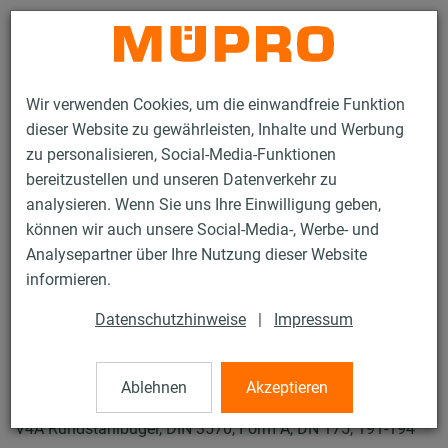
Kontakt
Wir verwenden Cookies, um die einwandfreie Funktion
dieser Website zu gewährleisten, Inhalte und Werbung
zu personalisieren, Social-Media-Funktionen
bereitzustellen und unseren Datenverkehr zu
analysieren. Wenn Sie uns Ihre Einwilligung geben,
Produkte
Befestigungstechnik
Feuerverzinkte Produkte
können wir auch unsere Social-Media-, Werbe- und
Feuerverzinkte Produkte für Rohrschlitten und Zubehör
Analysepartner über Ihre Nutzung dieser Website
Rundstahlbügel DIN 3570
informieren.
19 / 19
Datenschutzhinweise
|
Impressum
Rundstahlbügel DIN 3570
Ablehnen
Akzeptieren
V4A Rundstahlbügel, DIN 3570, Form A, DN 175, 191-194