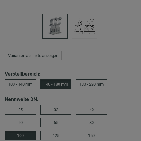
Varianten als Liste anzeigen
Verstellbereich:
100 - 140 mm
140 - 180 mm
180 - 220 mm
Nennweite DN:
25
32
40
50
65
80
100
125
150