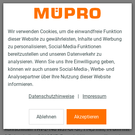
Kontakt
Wir verwenden Cookies, um die einwandfreie Funktion
dieser Website zu gewährleisten, Inhalte und Werbung
zu personalisieren, Social-Media-Funktionen
bereitzustellen und unseren Datenverkehr zu
analysieren. Wenn Sie uns Ihre Einwilligung geben,
Produkte
Befestigungstechnik
Feuerverzinkte Produkte
können wir auch unsere Social-Media-, Werbe- und
Feuerverzinkte Produkte für Rohrschlitten und Zubehör
Analysepartner über Ihre Nutzung dieser Website
Rohrschlitten Typ THV-2
informieren.
8 / 19
Datenschutzhinweise
|
Impressum
Rohrschlitten Typ THV-2
Ablehnen
Akzeptieren
Rohrschlitten THV-2-140 W37-OF-SF, 114,3 mm, T-Form mit