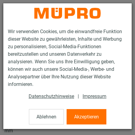
Kontakt
Wir verwenden Cookies, um die einwandfreie Funktion
dieser Website zu gewährleisten, Inhalte und Werbung
zu personalisieren, Social-Media-Funktionen
bereitzustellen und unseren Datenverkehr zu
analysieren. Wenn Sie uns Ihre Einwilligung geben,
Produkte
Befestigungstechnik
Edelstahlprodukte
können wir auch unsere Social-Media-, Werbe- und
Edelstahl-Rohrschellen
Rundstahlbügel DIN 3570
Analysepartner über Ihre Nutzung dieser Website
7 / 7
informieren.
Datenschutzhinweise
|
Impressum
Rundstahlbügel DIN 3570
Ablehnen
Akzeptieren
V2A Rundstahlbügel, DIN 3570, Form A, DN 400, 407-419
mm