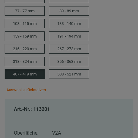
77 - 77 mm
89 - 89 mm
108 - 115 mm
133 - 140 mm
159 - 169 mm
191 - 194 mm
216 - 220 mm
267 - 273 mm
318 - 324 mm
356 - 368 mm
407 - 419 mm
508 - 521 mm
Auswahl zurücksetzen
Art.-Nr.: 113201
Oberfläche:
V2A